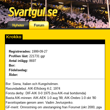
Nyheter
Forum
Krokko
Registrerades:
1999-09-27
Profilen läst:
221731 ggr
Antal inlägg:
8697
Bor:
Födelsedag:
Ålder:
Bor: Siena, Italien och Kungsholmen.
Rasundadebut: AIK-Elfsborg 4-2, 1974
Forsta derby: DIF-AIK 0-0 1975 (tva AIK-mal bortdomda)
Basta AIK-minnen: AIK-AEK 1-0 aug '99, AIK-Orebro 1-0 okt '80
Favoritspelare genom aren: Vadim Jevtusjenko.
GF-merit: Omrostning om utestangning fran Forumet (okt 2000, pga