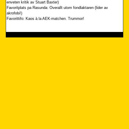
enveten kritik av Stuart Baxter)
Favoritplats pa Rasunda: Overallt utom fondlaktaren (lider av
akrofobi!)
Favorittifo: Kaos à la AEK-matchen. Trummor!