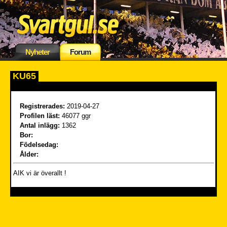
Nyheter
Forum
KU65
Registrerades:
2019-04-27
Profilen läst:
46077 ggr
Antal inlägg:
1362
Bor:
Födelsedag:
Ålder:
AIK vi är överallt !