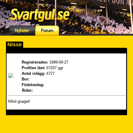
Nyheter
Forum
Nisse
Registrerades:
1999-09-27
Profilen läst:
67207 ggr
Antal inlägg:
4727
Bor:
Födelsedag:
Ålder:
Alltid gnaget!