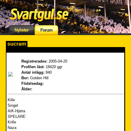
Nyheter
Forum
sucram
Registrerades:
2005-04-20
Profilen läst:
18420 ggr
Antal inlägg:
840
Bor:
Golden Hill
Födelsedag:
Ålder:
Kille
Singel
AIK-Hjärta
SPELARE:
Krille
Naza