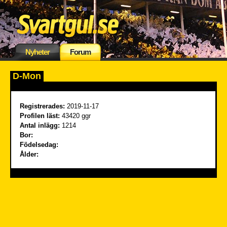
Nyheter
Forum
D-Mon
Registrerades:
2019-11-17
Profilen läst:
43420 ggr
Antal inlägg:
1214
Bor:
Födelsedag:
Ålder: