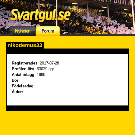
Nyheter
Forum
nikodemus33
Registrerades:
2017-07-28
Profilen läst:
63029 ggr
Antal inlägg:
1880
Bor:
Födelsedag:
Ålder: