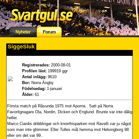
Nyheter
Forum
SiggeSluk
Registrerades:
2000-08-01
Profilen läst:
199919 ggr
Antal inlägg:
9610
Bor:
Norra Ängby
Födelsedag:
1-januari
Ålder:
61
Första match på Råsunda 1975 mot Aporna.. Satt på Norra.
Favoritgnagare Ola, Nordin, Dicken och Englund. Brunte var inte dålig
heller.
Marco Ciardis dribblingar och knorrfrisparken mot Ravelli var ju något
som man inte glömmer. Eller Tolles mål hemma mot Helsingborg 98
eller om det var 99..