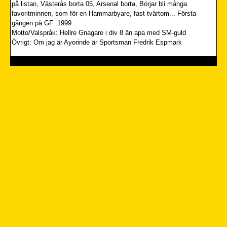
på listan, Västerås borta 05, Arsenal borta, Börjar bli många
favoritminnen, som för en Hammarbyare, fast tvärtom... Första
gången på GF: 1999
Motto/Valspråk: Hellre Gnagare i div 8 än apa med SM-guld
Övrigt: Om jag är Ayorinde är Sportsman Fredrik Espmark