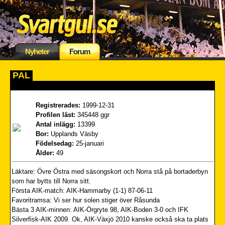
Nyheter
Forum
PAL
Registrerades:
1999-12-31
Profilen läst:
345448 ggr
Antal inlägg:
13399
Bor:
Upplands Väsby
Födelsedag:
25-januari
Ålder:
49
Läktare: Övre Östra med säsongskort och Norra stå på bortaderbyn
som har bytts till Norra sitt.
Första AIK-match: AIK-Hammarby (1-1) 87-06-11
Favoritramsa: Vi ser hur solen stiger över Råsunda
Bästa 3 AIK-minnen: AIK-Örgryte 98, AIK-Boden 3-0 och IFK
Silverfisk-AIK 2009. Ok, AIK-Växjö 2010 kanske också ska ta plats