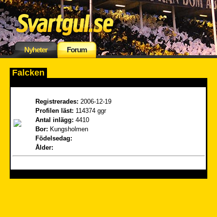
Nyheter
Forum
Falcken
Registrerades:
2006-12-19
Profilen läst:
114374 ggr
Antal inlägg:
4410
Bor:
Kungsholmen
Födelsedag:
Ålder: