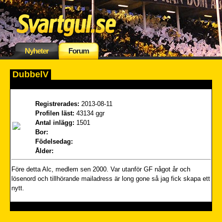
Nyheter
Forum
DubbelV
Registrerades:
2013-08-11
Profilen läst:
43134 ggr
Antal inlägg:
1501
Bor:
Födelsedag:
Ålder:
Före detta Alc, medlem sen 2000. Var utanför GF något år och
lösenord och tillhörande mailadress är long gone så jag fick skapa ett
nytt.