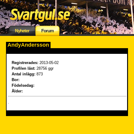
Nyheter
Forum
AndyAndersson
Registrerades:
2013-05-02
Profilen läst:
28756 ggr
Antal inlägg:
873
Bor:
Födelsedag:
Ålder:
.