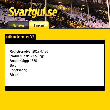
Nyheter
Forum
nikodemus33
Registrerades:
2017-07-28
Profilen läst:
63051 ggr
Antal inlägg:
1880
Bor:
Födelsedag:
Ålder: