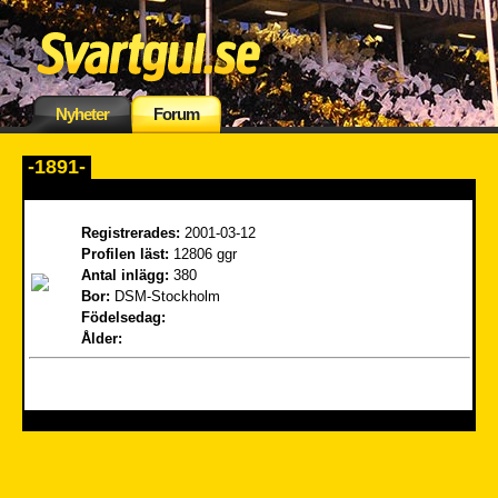
Nyheter
Forum
-1891-
Registrerades:
2001-03-12
Profilen läst:
12806 ggr
Antal inlägg:
380
Bor:
DSM-Stockholm
Födelsedag:
Ålder: