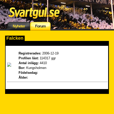
Nyheter
Forum
Falcken
Registrerades:
2006-12-19
Profilen läst:
114317 ggr
Antal inlägg:
4410
Bor:
Kungsholmen
Födelsedag:
Ålder: