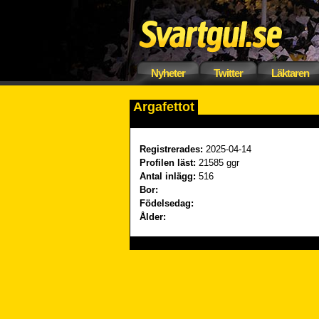
Nyheter
Twitter
Läktaren
Argafettot
Registrerades:
2025-04-14
Profilen läst:
21585 ggr
Antal inlägg:
516
Bor:
Födelsedag:
Ålder: