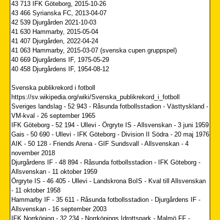
43 713 IFK Göteborg, 2015-10-26
43 466 Syrianska FC, 2013-04-07
42 539 Djurgården 2021-10-03
41 630 Hammarby, 2015-05-04
41 407 Djurgården, 2022-04-24
41 063 Hammarby, 2015-03-07 (svenska cupen gruppspel)
40 669 Djurgårdens IF, 1975-05-29
40 458 Djurgårdens IF, 1954-08-12
Svenska publikrekord i fotboll
https://sv.wikipedia.org/wiki/Svenska_publikrekord_i_fotboll
Sveriges landslag - 52 943 - Råsunda fotbollsstadion - Västtyskland -
VM-kval - 26 september 1965
IFK Göteborg - 52 194 - Ullevi - Örgryte IS - Allsvenskan - 3 juni 1959
Gais - 50 690 - Ullevi - IFK Göteborg - Division II Södra - 20 maj 1976
AIK - 50 128 - Friends Arena - GIF Sundsvall - Allsvenskan - 4
november 2018
Djurgårdens IF - 48 894 - Råsunda fotbollsstadion - IFK Göteborg -
Allsvenskan - 11 oktober 1959
Örgryte IS - 46 405 - Ullevi - Landskrona BoIS - Kval till Allsvenskan
- 11 oktober 1958
Hammarby IF - 35 611 - Råsunda fotbollsstadion - Djurgårdens IF -
Allsvenskan - 16 september 2003
IFK Norrköping - 32 234 - Norrköpings Idrottspark - Malmö FF -