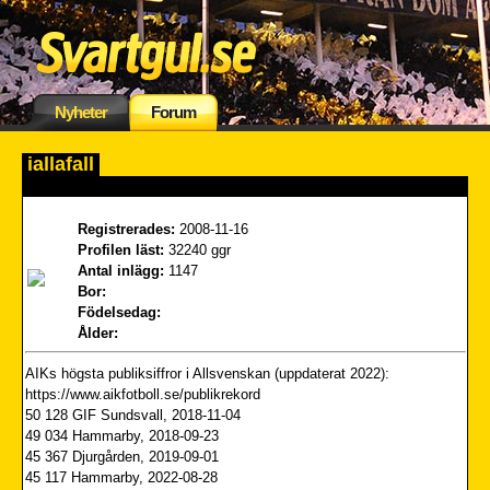
Nyheter
Forum
iallafall
Registrerades:
2008-11-16
Profilen läst:
32240 ggr
Antal inlägg:
1147
Bor:
Födelsedag:
Ålder:
AIKs högsta publiksiffror i Allsvenskan (uppdaterat 2022):
https://www.aikfotboll.se/publikrekord
50 128 GIF Sundsvall, 2018-11-04
49 034 Hammarby, 2018-09-23
45 367 Djurgården, 2019-09-01
45 117 Hammarby, 2022-08-28