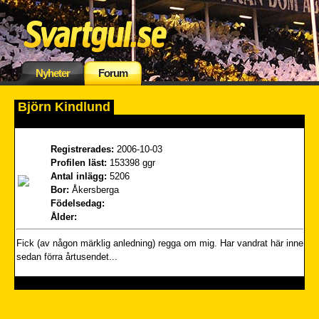
Nyheter
Forum
Björn Kindlund
Registrerades:
2006-10-03
Profilen läst:
153398 ggr
Antal inlägg:
5206
Bor:
Åkersberga
Födelsedag:
Ålder:
Fick (av någon märklig anledning) regga om mig. Har vandrat här inne
sedan förra årtusendet...