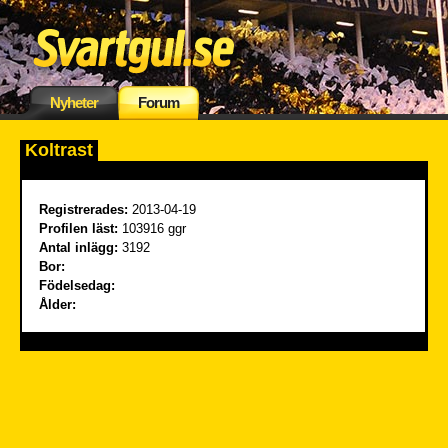
Nyheter
Forum
Koltrast
Registrerades:
2013-04-19
Profilen läst:
103916 ggr
Antal inlägg:
3192
Bor:
Födelsedag:
Ålder: