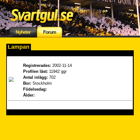
Nyheter
Forum
Lampan
Registrerades:
2002-11-14
Profilen läst:
11942 ggr
Antal inlägg:
702
Bor:
Stockholm
Födelsedag:
Ålder: