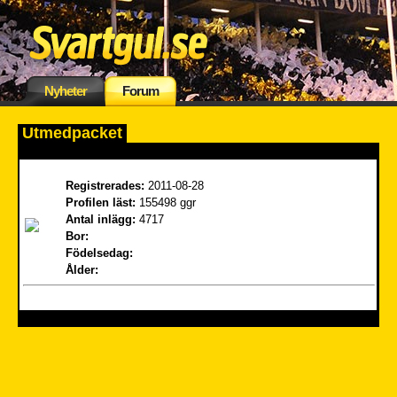
Nyheter
Forum
Utmedpacket
Registrerades:
2011-08-28
Profilen läst:
155498 ggr
Antal inlägg:
4717
Bor:
Födelsedag:
Ålder: