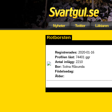
Nyheter
Twitter
Läktaren
Rotborsten
Registrerades:
2020-01-16
Profilen läst:
74401 ggr
Antal inlägg:
2210
Bor:
Solna Råsunda
Födelsedag:
Ålder: