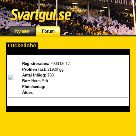
Nyheter
Forum
Luckelinho
Registrerades:
2003-06-17
Profilen läst:
21920 ggr
Antal inlägg:
733
Bor:
Norra Stå
Födelsedag:
Ålder: