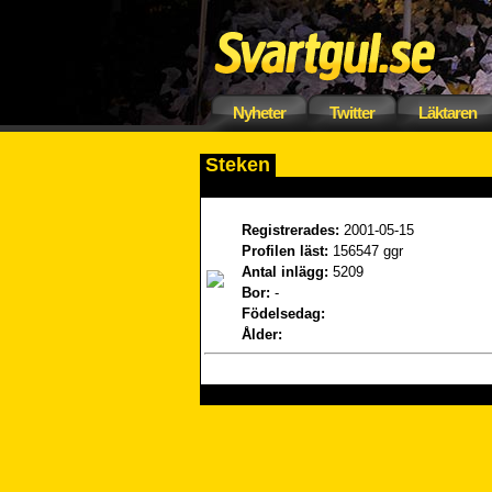
Nyheter
Twitter
Läktaren
Steken
Registrerades:
2001-05-15
Profilen läst:
156547 ggr
Antal inlägg:
5209
Bor:
-
Födelsedag:
Ålder: