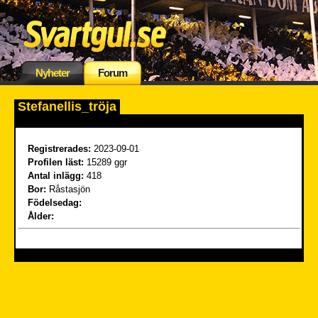
Nyheter
Forum
Stefanellis_tröja
Registrerades:
2023-09-01
Profilen läst:
15289 ggr
Antal inlägg:
418
Bor:
Råstasjön
Födelsedag:
Ålder: