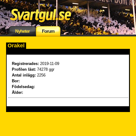
Nyheter
Forum
Orakel
Registrerades:
2019-11-09
Profilen läst:
74278 ggr
Antal inlägg:
2256
Bor:
Födelsedag:
Ålder: