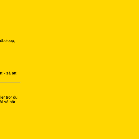
rdbelopp,
t - så att
ler tror du
ål så här