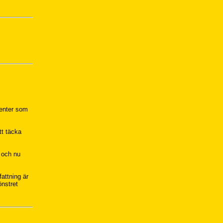
renter som
tt täcka
n och nu
attning är
önstret