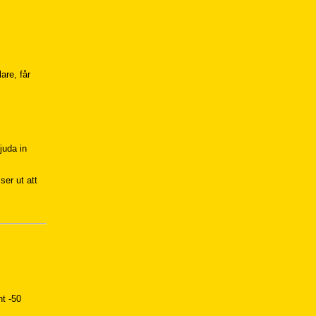
are, får
juda in
ser ut att
nt -50