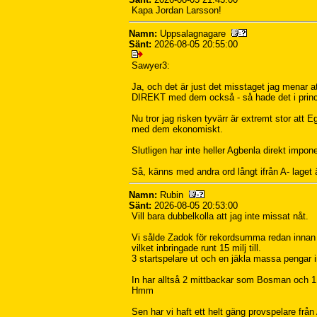
Kapa Jordan Larsson!
Namn:
Uppsalagnagare
Sänt:
2026-08-05 20:55:00
Sawyer3:
Ja, och det är just det misstaget jag menar at
DIREKT med dem också - så hade det i princi
Nu tror jag risken tyvärr är extremt stor att E
med dem ekonomiskt.
Slutligen har inte heller Agbenla direkt impone
Så, känns med andra ord långt ifrån A- laget 
Namn:
Rubin
Sänt:
2026-08-05 20:53:00
Vill bara dubbelkolla att jag inte missat nåt.
Vi sålde Zadok för rekordsumma redan innan 
vilket inbringade runt 15 milj till.
3 startspelare ut och en jäkla massa pengar i
In har alltså 2 mittbackar som Bosman och 1 a
Hmm
Sen har vi haft ett helt gäng provspelare frå