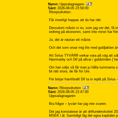
Namn:
Uppsalagnagare
Sänt:
2026-08-05 23:59:00
Ritorpsdrutten:
Får innerligt hoppas att du har rätt.
Dessutom måste vi nu, som jag ser det, få in e
ordning på ekonomin, samt inte minst har förm
Ja, det är nästan ett måste.
Och det som oroar mig lite med guldjakten ä
Att Sirius TYVÄRR verkar vara på väg att sälja
Hammarby och Dif på allvar i guldstriden ( h
Om han säljs så får man ju hålla tummarna sten
bli rätt stora, de får för Ure.
För börjar framförallt Dif ta in rejält på Sirius 
Namn:
Ritorpsdrutten
Sänt:
2026-08-05 23:47:00
Uppsalagnagaren
Bra frågor – tyvärr har jag inte svaren.
Det jag konstaterar är att driftunderskottet 
MSEK i år. Samtidigt låg det egna kapitalet 