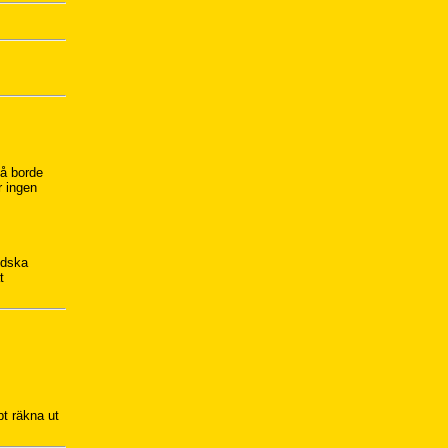
så borde
r ingen
ndska
t
t räkna ut