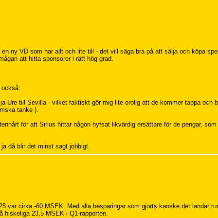
n ny VD som har allt och lite till - det vill säga bra på att sälja och köpa spel
ågan att hitta sponsorer i rätt hög grad.
r också:
 Ure till Sevilla - vilket faktiskt gör mig lite orolig att de kommer tappa och b
emska tanke ).
hårt för att Sirius hittar någon hyfsat likvärdig ersättare för de pengar, som 
- ja då blir det minst sagt jobbigt.
2025 var cirka -60 MSEK. Med alla besparingar som gjorts kanske det landar ru
på hiskeliga 23,5 MSEK i Q1-rapporten.