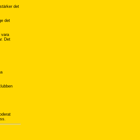
stärker det
ge det
 vara
r. Det
ga
 klubben
loderat
oss.