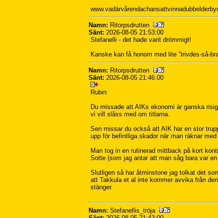
www.vadärvårendachansattvinnadubbelderby
Namn:
Ritorpsdrutten
Sänt:
2026-08-05 21:53:00
Stefanelli - det hade varit drömmigt!
Kanske kan få honom med lite ”trivdes-så-bra
Namn:
Ritorpsdrutten
Sänt:
2026-08-05 21:46:00
Rubin
Du missade att AIKs ekonomi är ganska risig
vi vill slåss med om titlarna.
Sen missar du också att AIK har en stor trupp
upp för befintliga skador när man räknar med
Man tog in en rutinerad mittback på kort kont
Sotte (som jag antar att man såg bara var en
Slutligen så har åtminstone jag tolkat det so
att Takkula et al inte kommer avvika från den in
stänger.
Namn:
Stefanellis_tröja
Sänt:
2026-08-05 21:43:00