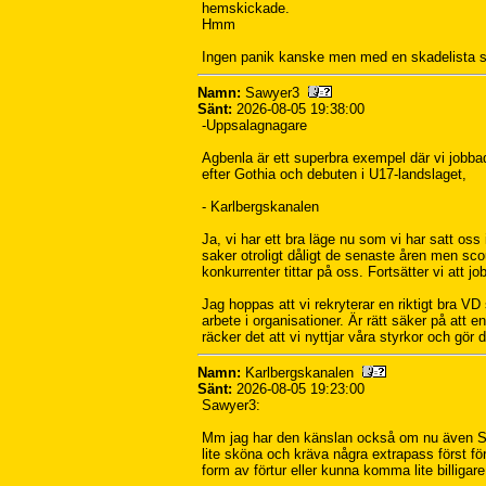
hemskickade.
Hmm
Ingen panik kanske men med en skadelista so
Namn:
Sawyer3
Sänt:
2026-08-05 19:38:00
-Uppsalagnagare
Agbenla är ett superbra exempel där vi jobbade
efter Gothia och debuten i U17-landslaget,
- Karlbergskanalen
Ja, vi har ett bra läge nu som vi har satt oss 
saker otroligt dåligt de senaste åren men scou
konkurrenter tittar på oss. Fortsätter vi att j
Jag hoppas att vi rekryterar en riktigt bra VD
arbete i organisationer. Är rätt säker på att 
räcker det att vi nyttjar våra styrkor och gör d
Namn:
Karlbergskanalen
Sänt:
2026-08-05 19:23:00
Sawyer3:
Mm jag har den känslan också om nu även She
lite sköna och kräva några extrapass först för 
form av förtur eller kunna komma lite billigar