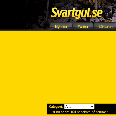
Nyheter
Twitter
Läktaren
Kategori:
Just nu är det
164
besökare på forumet.