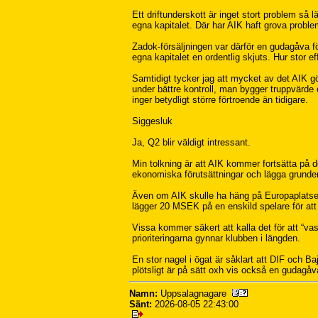
Ett driftunderskott är inget stort problem så
egna kapitalet. Där har AIK haft grova prob
Zadok-försäljningen var därför en gudagåva f
egna kapitalet en ordentlig skjuts. Hur stor ef
Samtidigt tycker jag att mycket av det AIK g
under bättre kontroll, man bygger truppvärde 
inger betydligt större förtroende än tidigare.
Siggesluk
Ja, Q2 blir väldigt intressant.
Min tolkning är att AIK kommer fortsätta på
ekonomiska förutsättningar och lägga grunden f
Även om AIK skulle ha häng på Europaplatser i 
lägger 20 MSEK på en enskild spelare för att 
Vissa kommer säkert att kalla det för att “vas
prioriteringarna gynnar klubben i längden.
En stor nagel i ögat är såklart att DIF och Baj
plötsligt är på sätt oxh vis också en gudagåva
Namn:
Uppsalagnagare
Sänt:
2026-08-05 22:43:00