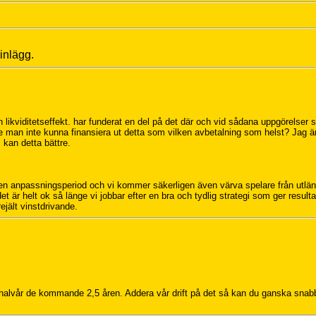
 inlägg.
n likviditetseffekt. har funderat en del på det där och vid sådana uppgörelser 
de man inte kunna finansiera ut detta som vilken avbetalning som helst? Jag ä
kan detta bättre.
 en anpassningsperiod och vi kommer säkerligen även värva spelare från utlä
 är helt ok så länge vi jobbar efter en bra och tydlig strategi som ger resulta
rejält vinstdrivande.
alvår de kommande 2,5 åren. Addera vår drift på det så kan du ganska snabb