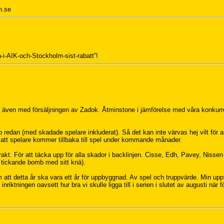
n.se
-i-AIK-och-Stockholm-sist-rabatt”!
 även med försäljningen av Zadok. Åtminstone i jämförelse med våra konkur
 redan (med skadade spelare inkluderat). Så det kan inte värvas hej vilt för a
 att spelare kommer tillbaka till spel under kommande månader.
rakt. För att täcka upp för alla skador i backlinjen. Cisse, Edh, Pavey, Nisse
 tickande bomb med sitt knä).
m att detta år ska vara ett år för uppbyggnad. Av spel och truppvärde. Min uppf
riktningen oavsett hur bra vi skulle ligga till i serien i slutet av augusti när f