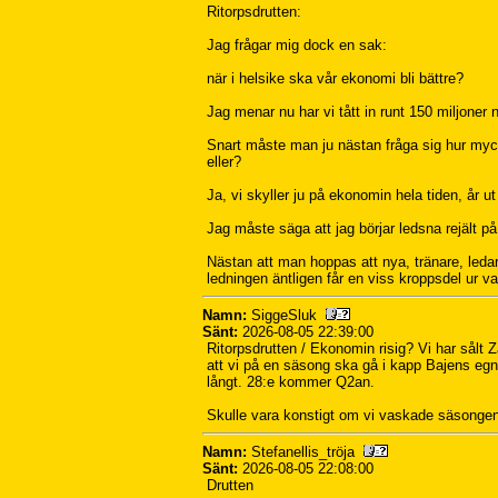
Ritorpsdrutten:
Jag frågar mig dock en sak:
när i helsike ska vår ekonomi bli bättre?
Jag menar nu har vi tått in runt 150 miljoner
Snart måste man ju nästan fråga sig hur mycke
eller?
Ja, vi skyller ju på ekonomin hela tiden, år ut 
Jag måste säga att jag börjar ledsna rejält 
Nästan att man hoppas att nya, tränare, ledare
ledningen äntligen får en viss kroppsdel ur v
Namn:
SiggeSluk
Sänt:
2026-08-05 22:39:00
Ritorpsdrutten / Ekonomin risig? Vi har sålt Z
att vi på en säsong ska gå i kapp Bajens egna
långt. 28:e kommer Q2an.
Skulle vara konstigt om vi vaskade säsongen
Namn:
Stefanellis_tröja
Sänt:
2026-08-05 22:08:00
Drutten