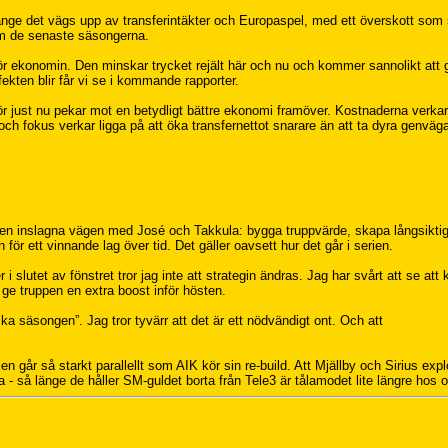
 länge det vägs upp av transferintäkter och Europaspel, med ett överskott som 
lem de senaste säsongerna.
ör ekonomin. Den minskar trycket rejält här och nu och kommer sannolikt att 
fekten blir får vi se i kommande rapporter.
ör just nu pekar mot en betydligt bättre ekonomi framöver. Kostnaderna verkar
och fokus verkar ligga på att öka transfernettot snarare än att ta dyra genväga
 den inslagna vägen med José och Takkula: bygga truppvärde, skapa långsikti
ör ett vinnande lag över tid. Det gäller oavsett hur det går i serien.
slutet av fönstret tror jag inte att strategin ändras. Jag har svårt att se att
ge truppen en extra boost inför hösten.
ka säsongen”. Jag tror tyvärr att det är ett nödvändigt ont. Och att
en går så starkt parallellt som AIK kör sin re-build. Att Mjällby och Sirius exp
 - så länge de håller SM-guldet borta från Tele3 är tålamodet lite längre hos 