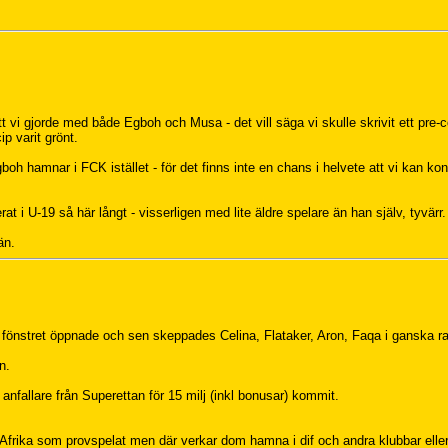
t vi gjorde med både Egboh och Musa - det vill säga vi skulle skrivit ett pre-c
p varit grönt.
gboh hamnar i FCK istället - för det finns inte en chans i helvete att vi kan ko
rat i U-19 så här långt - visserligen med lite äldre spelare än han själv, tyvärr.
än.
fönstret öppnade och sen skeppades Celina, Flataker, Aron, Faqa i ganska ra
n.
nfallare från Superettan för 15 milj (inkl bonusar) kommit.
n Afrika som provspelat men där verkar dom hamna i dif och andra klubbar eller