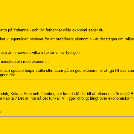
 netto på Yohanna - och likt förbannat dålig ekonomi säger du.
t vi egentligen behöver för att stabilisera ekonomin - är det frågan om milja
och år in, oavsett vilka intäkter vi har tydligen.
på misskötseln med ekonomin.
 och spelare börjar ställa ultimatum på en god ekonomi för att gå till oss snar
agnen där.
adok, Kakan, Aron och Flataker, hur kan du få det till att ekonomin är risig? El
 kapital? Det är inte så det funkar. Vi ligger otroligt långt över ekonomiska m
.