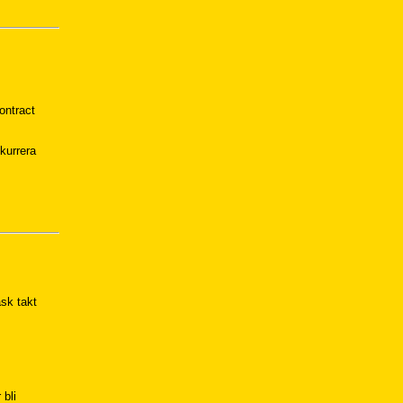
ontract
nkurrera
sk takt
 bli