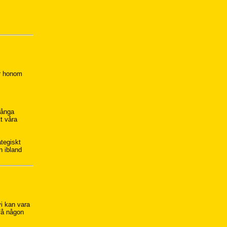
er honom
 många
tt våra
.
ategiskt
n ibland
i kan vara
 få någon