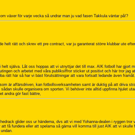
m växer för varje vecka så undrar man ju vad fasen Takkula väntar på!?
 helt rätt och skrev ett pre contract, var ju garanterat större klubbar ute eft
i helt själva. Låt oss hoppas att vi utnyttjar det till max. AIK fotboll har gjort
tingen och arbetet med våra publiksiffror sticker ut positivt och här tror jag a
obba rätt här så har vi bäst förutsättningar att vara fortsatt ledande även framåt
 som är affärsdriven, kan fotbollsverksamheten samt är duktig på att driva str
en sådan skulle organisera om sporten. Vi behöver inte alltid uppfinna hjulet uta
et andra gör fast bättre,
drack glider oss ur händerna, dvs att vi med Yohanna-dealen i ryggen tror v
att få fundera eller att spelarna så gärna vill komma till just AIK att vi skulle
e undan.