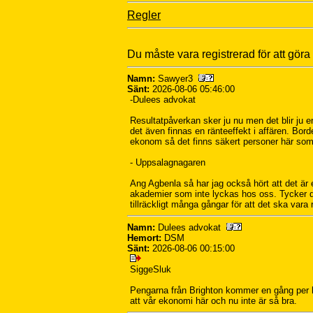
Regler
Du måste vara registrerad för att göra
Namn:
Sawyer3
Sänt:
2026-08-06 05:46:00
-Dulees advokat
Resultatpåverkan sker ju nu men det blir ju e
det även finnas en ränteeffekt i affären. Bor
ekonom så det finns säkert personer här som 
- Uppsalagnagaren
Ang Agbenla så har jag också hört att det är
akademier som inte lyckas hos oss. Tycker det
tillräckligt många gångar för att det ska vara 
Namn:
Dulees advokat
Hemort:
DSM
Sänt:
2026-08-06 00:15:00
SiggeSluk
Pengarna från Brighton kommer en gång per h
att vår ekonomi här och nu inte är så bra.