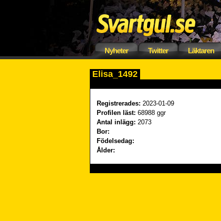
Nyheter
Twitter
Läktaren
Elisa_1492
Registrerades:
2023-01-09
Profilen läst:
68988 ggr
Antal inlägg:
2073
Bor:
Födelsedag:
Ålder: