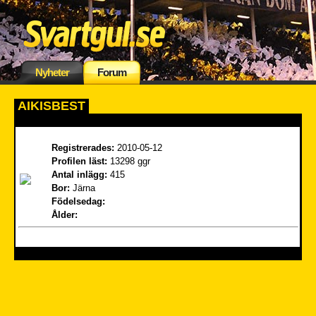
Nyheter
Forum
AIKISBEST
Registrerades:
2010-05-12
Profilen läst:
13298 ggr
Antal inlägg:
415
Bor:
Järna
Födelsedag:
Ålder: