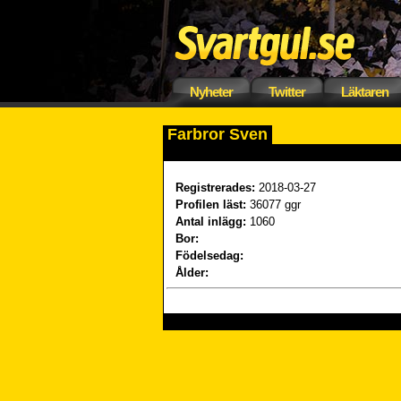
Nyheter
Twitter
Läktaren
Farbror Sven
Registrerades:
2018-03-27
Profilen läst:
36077 ggr
Antal inlägg:
1060
Bor:
Födelsedag:
Ålder: