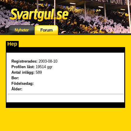
Nyheter
Forum
Hep
Registrerades:
2003-08-10
Profilen läst:
19514 ggr
Antal inlägg:
589
Bor:
Födelsedag:
Ålder: