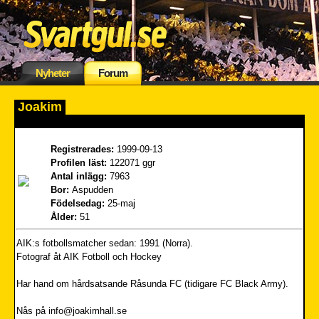
Nyheter
Forum
Joakim
Registrerades:
1999-09-13
Profilen läst:
122071 ggr
Antal inlägg:
7963
Bor:
Aspudden
Födelsedag:
25-maj
Ålder:
51
AIK:s fotbollsmatcher sedan: 1991 (Norra).
Fotograf åt AIK Fotboll och Hockey
Har hand om hårdsatsande Råsunda FC (tidigare FC Black Army).
Nås på info@joakimhall.se