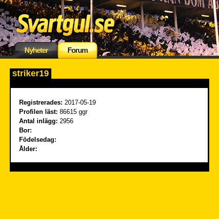
Nyheter
Forum
striker19
Registrerades:
2017-05-19
Profilen läst:
86615 ggr
Antal inlägg:
2956
Bor:
Födelsedag:
Ålder: