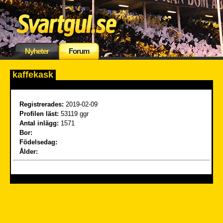
Nyheter
Forum
kaffekask
Registrerades:
2019-02-09
Profilen läst:
53119 ggr
Antal inlägg:
1571
Bor:
Födelsedag:
Ålder: