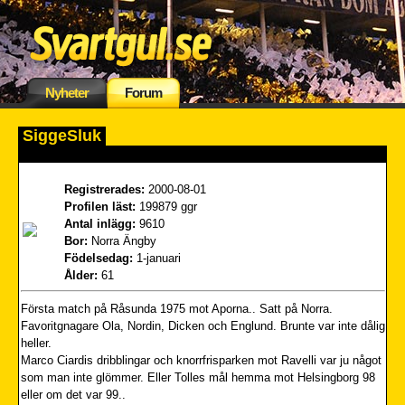
Nyheter
Forum
SiggeSluk
Registrerades:
2000-08-01
Profilen läst:
199879 ggr
Antal inlägg:
9610
Bor:
Norra Ängby
Födelsedag:
1-januari
Ålder:
61
Första match på Råsunda 1975 mot Aporna.. Satt på Norra.
Favoritgnagare Ola, Nordin, Dicken och Englund. Brunte var inte dålig
heller.
Marco Ciardis dribblingar och knorrfrisparken mot Ravelli var ju något
som man inte glömmer. Eller Tolles mål hemma mot Helsingborg 98
eller om det var 99..