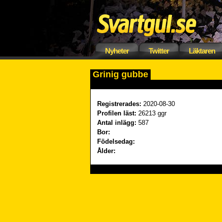
Nyheter
Twitter
Läktaren
Grinig gubbe
Registrerades:
2020-08-30
Profilen läst:
26213 ggr
Antal inlägg:
587
Bor:
Födelsedag:
Ålder: