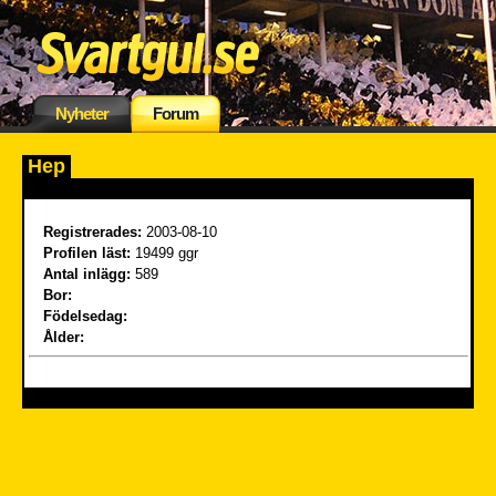
Nyheter
Forum
Hep
Registrerades:
2003-08-10
Profilen läst:
19499 ggr
Antal inlägg:
589
Bor:
Födelsedag:
Ålder: