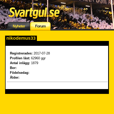
Nyheter
Forum
nikodemus33
Registrerades:
2017-07-28
Profilen läst:
62960 ggr
Antal inlägg:
1879
Bor:
Födelsedag:
Ålder: