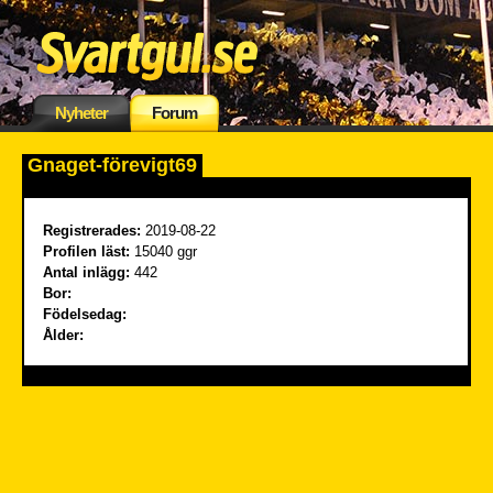
Nyheter
Forum
Gnaget-förevigt69
Registrerades:
2019-08-22
Profilen läst:
15040 ggr
Antal inlägg:
442
Bor:
Födelsedag:
Ålder: