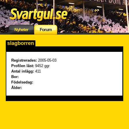
Nyheter
Forum
slagborren
Registrerades:
2005-05-03
Profilen läst:
9452 ggr
Antal inlägg:
411
Bor:
Födelsedag:
Ålder: