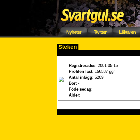
Nyheter
Twitter
Läktaren
Steken
Registrerades:
2001-05-15
Profilen läst:
156537 ggr
Antal inlägg:
5209
Bor:
-
Födelsedag:
Ålder: