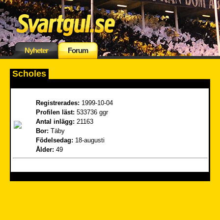
Nyheter
Forum
Scholes
Registrerades:
1999-10-04
Profilen läst:
533736 ggr
Antal inlägg:
21163
Bor:
Täby
Födelsedag:
18-augusti
Ålder:
49