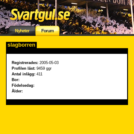
Nyheter
Forum
slagborren
Registrerades:
2005-05-03
Profilen läst:
9459 ggr
Antal inlägg:
411
Bor:
Födelsedag:
Ålder: