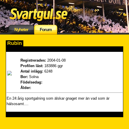
Nyheter
Forum
Rubin
Registrerades:
2004-01-08
Profilen läst:
183886 ggr
Antal inlägg:
6248
Bor:
Solna
Födelsedag:
Ålder:
En 24:årig sportgalning som älskar gnaget mer än vad som är
hälsosamt....