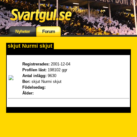
Nyheter
Forum
skjut Nurmi skjut
Registrerades:
2001-12-04
Profilen läst:
198102 ggr
Antal inlägg:
9630
Bor:
skjut Nurmi skjut
Födelsedag:
Ålder: