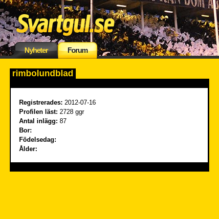
Nyheter
Forum
rimbolundblad
Registrerades:
2012-07-16
Profilen läst:
2728 ggr
Antal inlägg:
87
Bor:
Födelsedag:
Ålder: