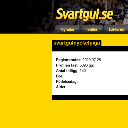
Nyheter
Twitter
Läktaren
svartgulnyckelpiga
Registrerades:
2020-07-28
Profilen läst:
5393 ggr
Antal inlägg:
140
Bor:
Födelsedag:
Ålder: