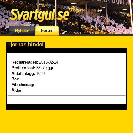
Nyheter
Forum
Tjernas bindel
Registrerades:
2013-02-24
Profilen läst:
38279 ggr
Antal inlägg:
1099
Bor:
Födelsedag:
Ålder: