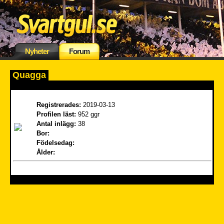
Nyheter
Forum
Quagga
Registrerades:
2019-03-13
Profilen läst:
952 ggr
Antal inlägg:
38
Bor:
Födelsedag:
Ålder: