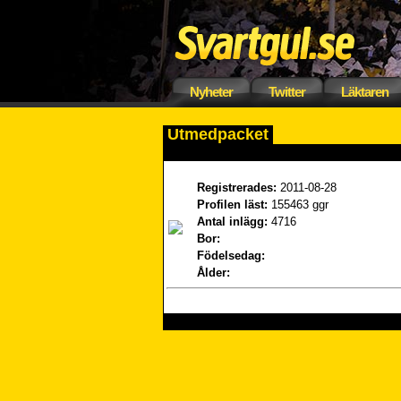
Nyheter
Twitter
Läktaren
Utmedpacket
Registrerades:
2011-08-28
Profilen läst:
155463 ggr
Antal inlägg:
4716
Bor:
Födelsedag:
Ålder: