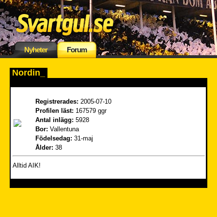
Nyheter
Forum
Nordin_
Registrerades:
2005-07-10
Profilen läst:
167579 ggr
Antal inlägg:
5928
Bor:
Vallentuna
Födelsedag:
31-maj
Ålder:
38
Alltid AIK!